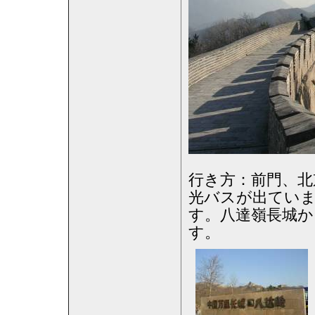
行き方：前門、北
光バスが出てい
す。八達嶺長城か
す。