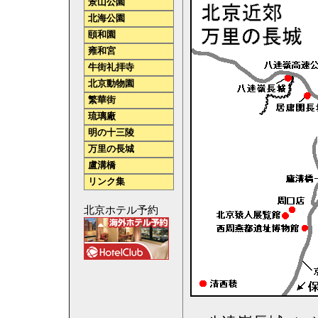
景山公園
北海公園
頤和園
雍和宮
牛街礼拝寺
北京動物園
繁華街
琉璃廠
明の十三陵
万里の長城
盧溝橋
リンク集
北京ホテル予約