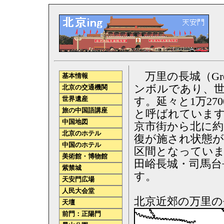
万里の長城（Great
基本情報
ンボルであり、世
北京の交通機関
世界遺産
す。延々と1万2
旅の中国語講座
と呼ばれています
中国地図
京市街から北に約
北京のホテル
復が施され状態が
中国のホテル
区間となっていま
美術館・博物館
田峪長城・司馬台
紫禁城
す。
天安門広場
人民大会堂
北京近郊の万里の
天壇
前門：正陽門