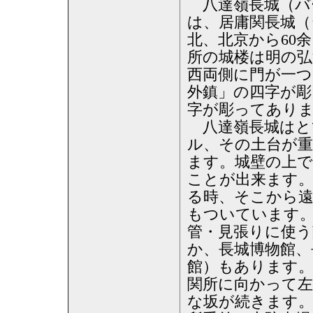
八達嶺長城（バーダ
は、居庸関長城
北、北京から60
所の城楼は明の弘治
西両側に門が一つ
外鎮」の四字が彫
字が彫ってあり
八達嶺長城はとて
ル、その土台が重
ます。城壁の上で
ことが出来ます
る時、そこから
もついています。
管・見張りに使う
か、長城博物館、
館）もあります
関所に向かって左
な坂が続きます