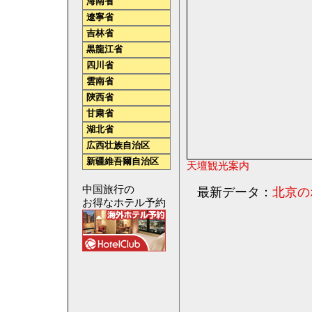
海南省
遼寧省
吉林省
黒龍江省
四川省
雲南省
陝西省
甘粛省
湖北省
広西壮族自治区
新疆維吾爾自治区
天壇観光案内
中国旅行の
最新データ：
北京の
お得なホテル予約