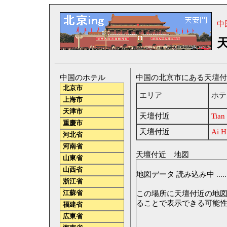
中
中国のホテル
中国の北京市にある天壇付近（T
北京市
エリア
ホテ
上海市
天津市
天壇付近
Tian
重慶市
天壇付近
Ai H
河北省
河南省
天壇付近 地図
山東省
山西省
地図データ 読み込み中 ......
浙江省
江蘇省
この場所に天壇付近の地図が表
ることで表示できる可能
福建省
広東省