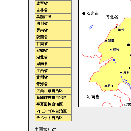
遼寧省
吉林省
黒龍江省
四川省
雲南省
陝西省
甘粛省
安徽省
湖北省
湖南省
江西省
貴州省
青海省
広西壮族自治区
新疆維吾爾自治区
寧夏回族自治区
内モンゴル自治区
チベット自治区
中国旅行の