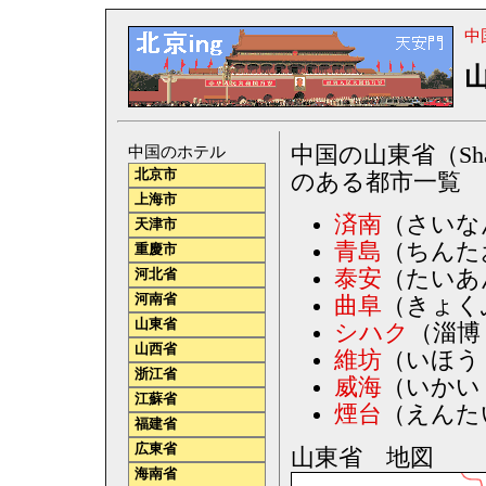
中
中国の山東省（Sh
中国のホテル
北京市
のある都市一覧
上海市
済南
（さいなん
天津市
青島
（ちんたお 
重慶市
泰安
（たいあん 
河北省
河南省
曲阜
（きょくふ 
山東省
シハク
（淄博 /
山西省
維坊
（いほう /
浙江省
威海
（いかい /
江蘇省
煙台
（えんたい 
福建省
広東省
山東省 地図
海南省