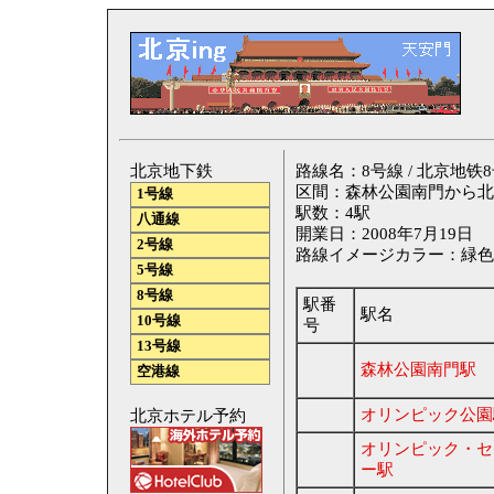
北京地下鉄
路線名：8号線 / 北京地铁8号线 
区間：森林公園南門から北
1号線
駅数：4駅
八通線
開業日：2008年7月19日
2号線
路線イメージカラー：緑色
5号線
8号線
駅番
駅名
10号線
号
13号線
森林公園南門駅
空港線
オリンピック公園
北京ホテル予約
オリンピック・セ
ー駅