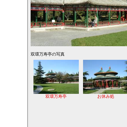
双環万寿亭の写真
双環万寿亭
お休み処