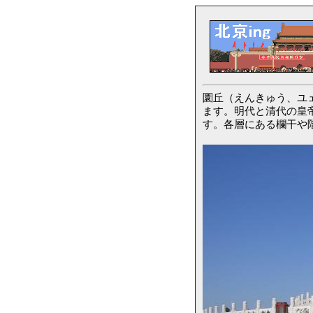
圜丘（えんきゅう、ユ
ます。明代と清代の皇
す。各層にある欄干や