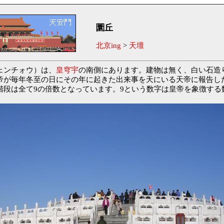
圜丘
北京ing
>
天壇
ェンチォウ）は、
皇穹宇
の南側にあります。建物は無く、白い石造
帝が毎年冬至の日にその年に起きた出来事を天にいる天帝に報告し
階段は全て9の倍数となっています。9という数字は皇帝を象徴する