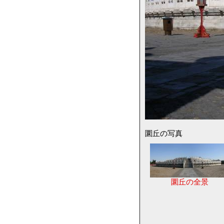
圜丘の写真
圜丘の全景