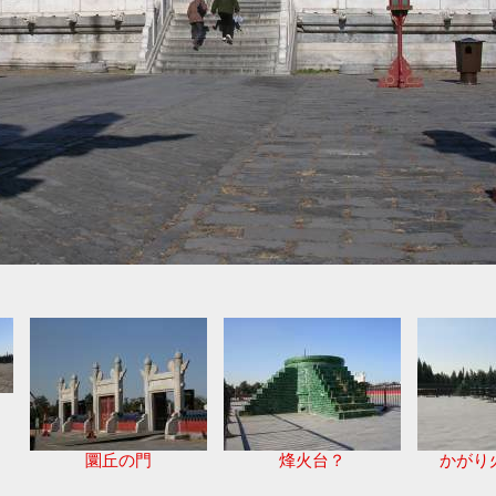
圜丘の門
烽火台？
かがり