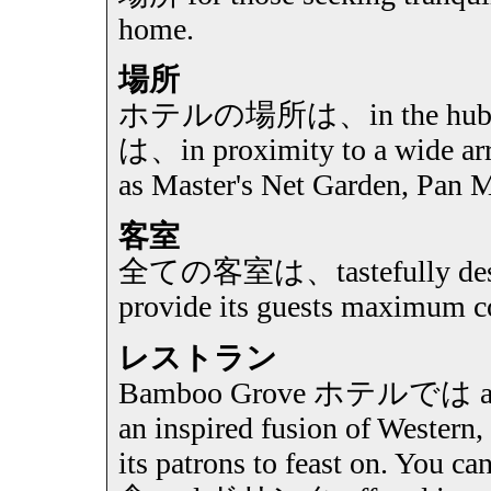
home.
場所
ホテルの場所は、in the hub of t
は、in proximity to a wide arra
as Master's Net Garden, Pan 
客室
全ての客室は、tastefully design
provide its guests maximum co
レストラン
Bamboo Grove ホテルでは an 
an inspired fusion of Western, 
its patrons to feast on. You c